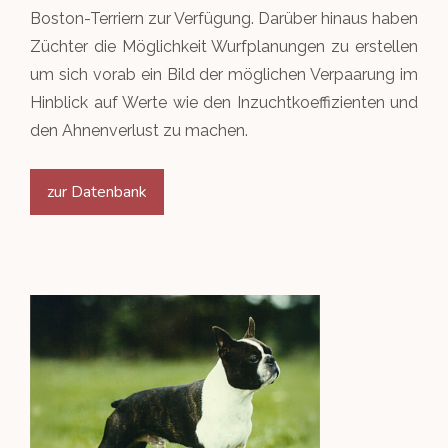
Golden Kennel
Wurfabnahmen
Boston-Terriern zur Verfügung. Darüber hinaus haben
Hundesport
Queen-/King of Genetics
Beauftragte
Welpenvermittlung
Züchter die Möglichkeit Wurfplanungen zu erstellen
Rassestandard
Ehrungen
um sich vorab ein Bild der möglichen Verpaarung im
Links
Top Dog 1. CBD
Aufgabenbereiche
Hinblick auf Werte wie den Inzuchtkoeffizienten und
Deckrüdenbörse
Clubsiegerschau 2019
den Ahnenverlust zu machen.
Golden Kennel
Downloads
Züchter-Verzeichnis
Clubsiegerschau 2018
zur Datenbank
Inter Boston
Mitglied werden
Termine Zuchtzulassung
Clubsiegerschau 2017
Zuchtwarte
Clubsiegerschau 2016
World Dog Show 2017