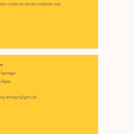
ttps://made-by-lucifer.webnode.com
er
 Sprenger
 Alpen
sg.sprenger@gmx.de