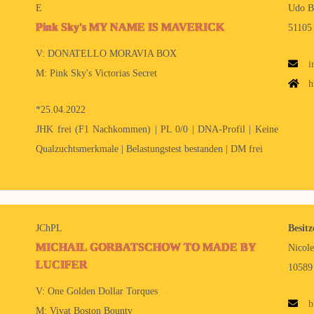
E
Udo B
Pink Sky's MY NAME IS MAVERICK
51105
V: DONATELLO MORAVIA BOX
i
M: Pink Sky's Victorias Secret
h
*25.04.2022
JHK frei (F1 Nachkommen) | PL 0/0 | DNA-Profil | Keine
Qualzuchtsmerkmale | Belastungstest bestanden | DM frei
JChPL
Besitz
MICHAIL GORBATSCHOW TO MADE BY
Nicol
LUCIFER
10589 
V: One Golden Dollar Torques
b
M: Vivat Boston Bounty