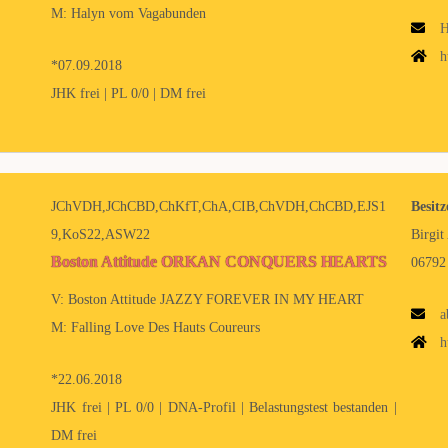
M: Halyn vom Vagabunden
H
h
*07.09.2018
JHK frei | PL 0/0 | DM frei
JChVDH,JChCBD,ChKfT,ChA,CIB,ChVDH,ChCBD,EJS1
Besitz
9,KoS22,ASW22
Birgit
Boston Attitude ORKAN CONQUERS HEARTS
06792
V: Boston Attitude JAZZY FOREVER IN MY HEART
a
M: Falling Love Des Hauts Coureurs
h
*22.06.2018
JHK frei | PL 0/0 | DNA-Profil | Belastungstest bestanden |
DM frei