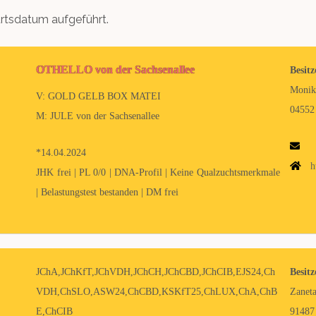
rtsdatum aufgeführt.
OTHELLO von der Sachsenallee
Besitz
Monik
V: GOLD GELB BOX MATEI
04552
M: JULE von der Sachsenallee
*14.04.2024
h
JHK frei | PL 0/0 | DNA-Profil | Keine Qualzuchtsmerkmale
| Belastungstest bestanden | DM frei
JChA,JChKfT,JChVDH,JChCH,JChCBD,JChCIB,EJS24,Ch
Besitz
VDH,ChSLO,ASW24,ChCBD,KSKfT25,ChLUX,ChA,ChB
Zaneta
E,ChCIB
91487 