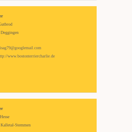
er
Gutbrod
 Deggingen
iisag79@googlemail.com
ttp://www.bostonterriercharlie.de
er
 Hesse
 Kalletal-Stemmen