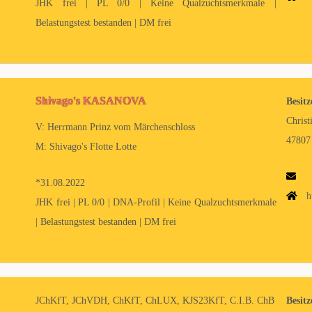
JHK frei | PL 0/0 | Keine Qualzuchtsmerkmale |
Belastungstest bestanden | DM frei
Shivago's KASANOVA
Besitz
Christ
V: Herrmann Prinz vom Märchenschloss
47807 
M: Shivago's Flotte Lotte
*31.08.2022
h
JHK frei | PL 0/0 | DNA-Profil | Keine Qualzuchtsmerkmale
| Belastungstest bestanden | DM frei
JChKfT, JChVDH, ChKfT, ChLUX, KJS23KfT, C.I.B. ChB
Besitz