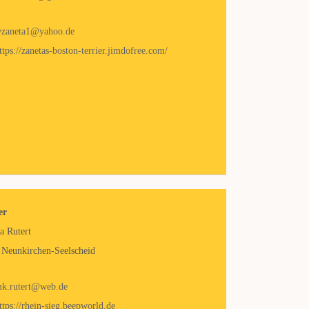
zaneta1@yahoo.de
ttps://zanetas-boston-terrier.jimdofree.com/
er
a Rutert
 Neunkirchen-Seelscheid
k.rutert@web.de
ttps://rhein-sieg.beepworld.de