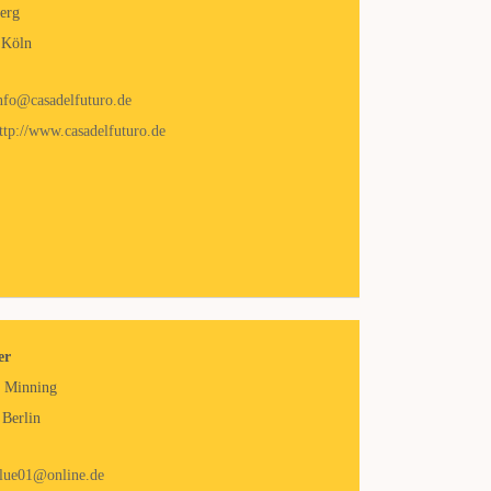
erg
 Köln
nfo@casadelfuturo.de
ttp://www.casadelfuturo.de
er
e Minning
Berlin
lue01@online.de