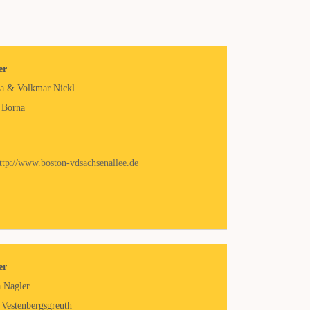
er
a & Volkmar Nickl
 Borna
ttp://www.boston-vdsachsenallee.de
er
 Nagler
Vestenbergsgreuth