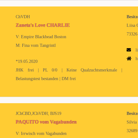
ChVDH
Besitz
Zaneta's Love CHARLIE
Liisa 
73326
V: Empire Blackbead Boston
M: Fina vom Tangrintl
l
h
*19.05.2020
JHK frei | PL 0/0 | Keine Qualzuchtsmerkmale |
Belastungstest bestanden | DM frei
JChCBD,JChVDH; BJS19
Besitz
PAQUITO vom Vagabunden
Silvia
32689
V: Irrwisch vom Vagabunden