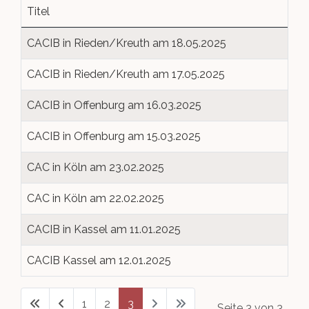
Titel
Golden Kennel
Wurfabnahmen
Hundesport
Queen-/King of Genetics
Beauftragte
Welpenvermittlung
Beiträge
CACIB in Rieden/Kreuth am 18.05.2025
Rassestandard
Ehrungen
Links
Top Dog 1. CBD
Aufgabenbereiche
CACIB in Rieden/Kreuth am 17.05.2025
Deckrüdenbörse
Clubsiegerschau 2019
Golden Kennel
Downloads
CACIB in Offenburg am 16.03.2025
Züchter-Verzeichnis
Clubsiegerschau 2018
Inter Boston
Mitglied werden
CACIB in Offenburg am 15.03.2025
Termine Zuchtzulassung
Clubsiegerschau 2017
CAC in Köln am 23.02.2025
Zuchtwarte
CAC in Köln am 22.02.2025
Clubsiegerschau 2016
CACIB in Kassel am 11.01.2025
World Dog Show 2017
CACIB Kassel am 12.01.2025
1
2
3
Seite 3 von 3